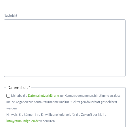
Nachricht
Datenschutz
*
Ich habe die
Daten­schutz­er­klä­rung
zur Kennt­nis ge­nom­men. Ich stimme zu, dass
meine An­gaben zur Kontakt­auf­na­hme und für Rück­fra­gen dauer­haft ge­spei­chert
wer­den.
Hin­weis: Sie kön­nen Ihre Ein­wil­li­gung jeder­zeit für die Zu­kunft per Mail an
info@raumundgruen.de
wider­rufen.